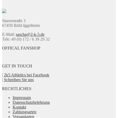
können
auf
der
Produktseite
Starenstraße 3
gewählt
67459 Böhl-Iggelheim
werden
E-Mail:
sascha@2-k-5.de
Tele: 49 (0) 172 / 6 39 29 32
OFFICAL FANSHOP
GET IN TOUCH
|
2k5 Athletics bei Facebook
|
Schreiben Sie uns
RECHTLICHES
Impressum
Datenschutzbelehrung
Kontakt
Zahlungsarten
Versandarten