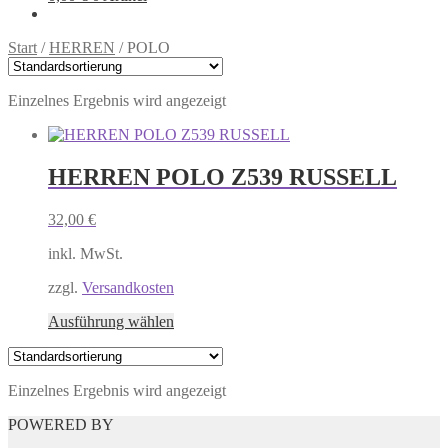
Start
/
HERREN
/
POLO
Einzelnes Ergebnis wird angezeigt
HERREN POLO Z539 RUSSELL
32,00
€
inkl. MwSt.
zzgl.
Versandkosten
Dieses
Ausführung wählen
Produkt
weist
mehrere
Einzelnes Ergebnis wird angezeigt
Varianten
auf.
POWERED BY
Die
Optionen