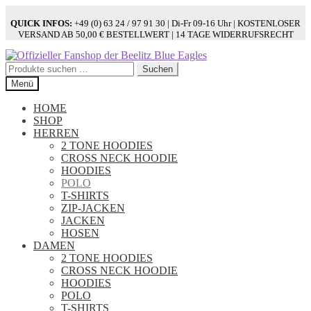
QUICK INFOS:
+49 (0) 63 24 / 97 91 30 | Di-Fr 09-16 Uhr | KOSTENLOSER
VERSAND AB 50,00 € BESTELLWERT | 14 TAGE WIDERRUFSRECHT
Zur
Zum
Navigation
Inhalt
Suchen
Suchen
springen
springen
nach:
Menü
HOME
SHOP
HERREN
2 TONE HOODIES
CROSS NECK HOODIE
HOODIES
POLO
T-SHIRTS
ZIP-JACKEN
JACKEN
HOSEN
DAMEN
2 TONE HOODIES
CROSS NECK HOODIE
HOODIES
POLO
T-SHIRTS