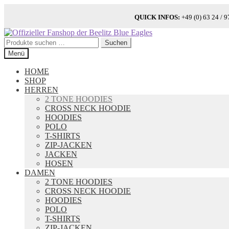
QUICK INFOS:
+49 (0) 63 24 
Zur
Zum
Navigation
Inhalt
Suchen
Suchen
springen
springen
nach:
Menü
HOME
SHOP
HERREN
2 TONE HOODIES
CROSS NECK HOODIE
HOODIES
POLO
T-SHIRTS
ZIP-JACKEN
JACKEN
HOSEN
DAMEN
2 TONE HOODIES
CROSS NECK HOODIE
HOODIES
POLO
T-SHIRTS
ZIP-JACKEN