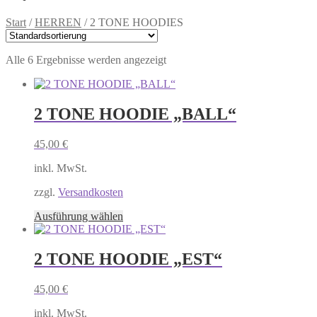
Start
/
HERREN
/
2 TONE HOODIES
Alle 6 Ergebnisse werden angezeigt
2 TONE HOODIE „BALL“
45,00
€
inkl. MwSt.
zzgl.
Versandkosten
Dieses
Ausführung wählen
Produkt
weist
mehrere
2 TONE HOODIE „EST“
Varianten
auf.
45,00
€
Die
Optionen
inkl. MwSt.