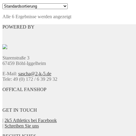
Produkt
werden
weist
mehrere
Alle 6 Ergebnisse werden angezeigt
Varianten
auf.
POWERED BY
Die
Optionen
können
auf
der
Produktseite
Starenstraße 3
gewählt
67459 Böhl-Iggelheim
werden
E-Mail:
sascha@2-k-5.de
Tele: 49 (0) 172 / 6 39 29 32
OFFICAL FANSHOP
GET IN TOUCH
|
2k5 Athletics bei Facebook
|
Schreiben Sie uns