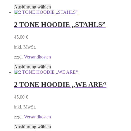
Produktseite
Dieses
Ausführung wählen
gewählt
Produkt
werden
weist
mehrere
2 TONE HOODIE „STAHLS”
Varianten
auf.
45,00
€
Die
Optionen
inkl. MwSt.
können
auf
zzgl.
Versandkosten
der
Produktseite
Dieses
Ausführung wählen
gewählt
Produkt
werden
weist
mehrere
2 TONE HOODIE „WE ARE“
Varianten
auf.
45,00
€
Die
Optionen
inkl. MwSt.
können
auf
zzgl.
Versandkosten
der
Produktseite
Dieses
Ausführung wählen
gewählt