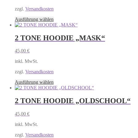
können
auf
zzgl.
Versandkosten
der
Produktseite
Dieses
Ausführung wählen
gewählt
Produkt
werden
weist
mehrere
2 TONE HOODIE „MASK“
Varianten
auf.
45,00
€
Die
Optionen
inkl. MwSt.
können
auf
zzgl.
Versandkosten
der
Produktseite
Dieses
Ausführung wählen
gewählt
Produkt
werden
weist
mehrere
2 TONE HOODIE „OLDSCHOOL“
Varianten
auf.
45,00
€
Die
Optionen
inkl. MwSt.
können
auf
zzgl.
Versandkosten
der