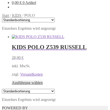
0,00
€
0 Artikel
Start
/
KIDS
/
POLO
Einzelnes Ergebnis wird angezeigt
KIDS POLO Z539 RUSSELL
28,00
€
inkl. MwSt.
zzgl.
Versandkosten
Dieses
Ausführung wählen
Produkt
weist
mehrere
Einzelnes Ergebnis wird angezeigt
Varianten
auf.
POWERED BY
Die