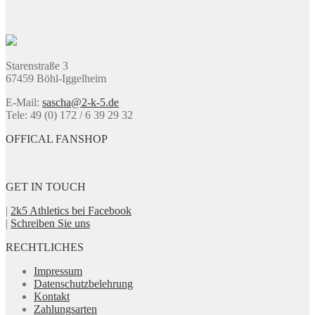
Optionen
können
auf
der
Produktseite
Starenstraße 3
gewählt
67459 Böhl-Iggelheim
werden
E-Mail:
sascha@2-k-5.de
Tele: 49 (0) 172 / 6 39 29 32
OFFICAL FANSHOP
GET IN TOUCH
|
2k5 Athletics bei Facebook
|
Schreiben Sie uns
RECHTLICHES
Impressum
Datenschutzbelehrung
Kontakt
Zahlungsarten