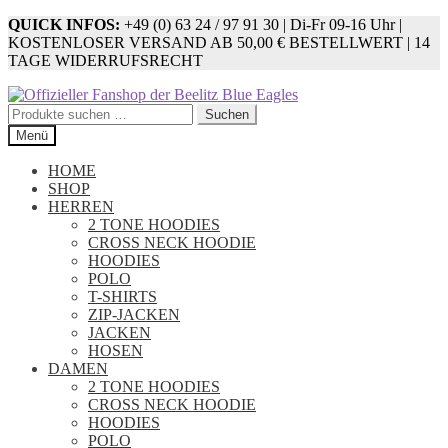
QUICK INFOS:
+49 (0) 63 24 / 97 91 30 | Di-Fr 09-16 Uhr |
KOSTENLOSER VERSAND AB 50,00 € BESTELLWERT | 14
TAGE WIDERRUFSRECHT
Zur
Zum
Navigation
Inhalt
Suchen
Suchen
springen
springen
nach:
Menü
HOME
SHOP
HERREN
2 TONE HOODIES
CROSS NECK HOODIE
HOODIES
POLO
T-SHIRTS
ZIP-JACKEN
JACKEN
HOSEN
DAMEN
2 TONE HOODIES
CROSS NECK HOODIE
HOODIES
POLO