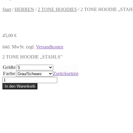
Start
/
HERREN
/
2 TONE HOODIES
/
2 TONE HOODIE „STAH
45,00
€
inkl. MwSt.
zzgl.
Versandkosten
2 TONE HOODIE „STAHLS”
Größe
Farbe
Zurücksetzen
2
TONE
In den Warenkorb
HOODIE
„STAHLS"
Menge