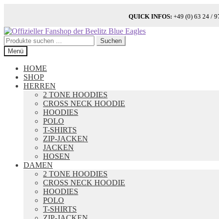
QUICK INFOS:
+49 (0) 63 24 
Zur
Zum
Navigation
Inhalt
Suchen
Suchen
springen
springen
nach:
Menü
HOME
SHOP
HERREN
2 TONE HOODIES
CROSS NECK HOODIE
HOODIES
POLO
T-SHIRTS
ZIP-JACKEN
JACKEN
HOSEN
DAMEN
2 TONE HOODIES
CROSS NECK HOODIE
HOODIES
POLO
T-SHIRTS
ZIP-JACKEN