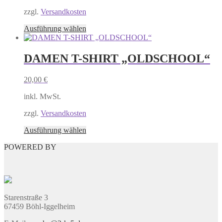
der
Produktseite
zzgl.
Versandkosten
gewählt
Dieses
Ausführung wählen
werden
Produkt
weist
mehrere
DAMEN T-SHIRT „OLDSCHOOL“
Varianten
auf.
20,00
€
Die
Optionen
inkl. MwSt.
können
auf
zzgl.
Versandkosten
der
Produktseite
Dieses
Ausführung wählen
gewählt
Produkt
werden
POWERED BY
weist
mehrere
Varianten
auf.
Die
Optionen
Starenstraße 3
können
67459 Böhl-Iggelheim
auf
der