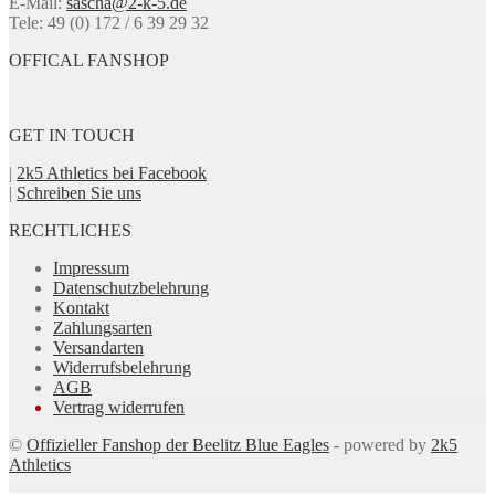
E-Mail:
sascha@2-k-5.de
Produktseite
Tele: 49 (0) 172 / 6 39 29 32
gewählt
werden
OFFICAL FANSHOP
GET IN TOUCH
|
2k5 Athletics bei Facebook
|
Schreiben Sie uns
RECHTLICHES
Impressum
Datenschutzbelehrung
Kontakt
Zahlungsarten
Versandarten
Widerrufsbelehrung
AGB
Vertrag widerrufen
©
Offizieller Fanshop der Beelitz Blue Eagles
- powered by
2k5
Athletics