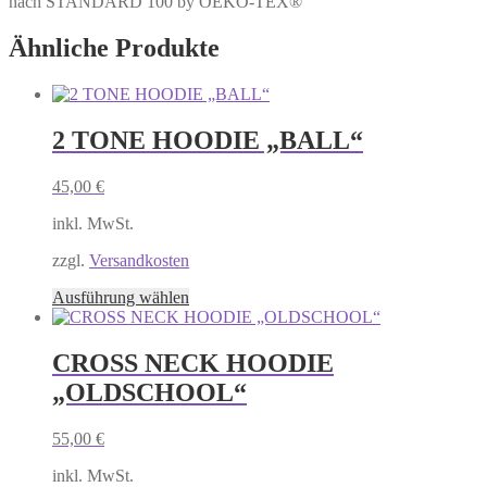
nach STANDARD 100 by OEKO-TEX®
Ähnliche Produkte
2 TONE HOODIE „BALL“
45,00
€
inkl. MwSt.
zzgl.
Versandkosten
Dieses
Ausführung wählen
Produkt
weist
mehrere
CROSS NECK HOODIE
Varianten
„OLDSCHOOL“
auf.
Die
Optionen
55,00
€
können
auf
inkl. MwSt.