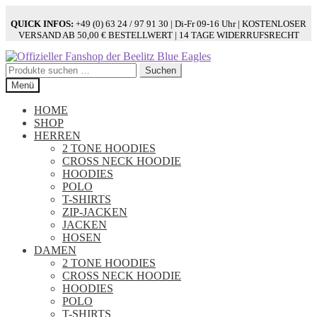
QUICK INFOS:
+49 (0) 63 24 / 97 91 30 | Di-Fr 09-16 Uhr | KOSTENLOSER
VERSAND AB 50,00 € BESTELLWERT | 14 TAGE WIDERRUFSRECHT
Zur
Zum
Navigation
Inhalt
Suchen
Suchen
springen
springen
nach:
Menü
HOME
SHOP
HERREN
2 TONE HOODIES
CROSS NECK HOODIE
HOODIES
POLO
T-SHIRTS
ZIP-JACKEN
JACKEN
HOSEN
DAMEN
2 TONE HOODIES
CROSS NECK HOODIE
HOODIES
POLO
T-SHIRTS