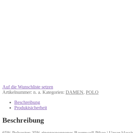
Auf die Wunschliste setzen
Artikelnummer:
n. a.
Kategorien:
DAMEN
,
POLO
Beschreibung
Produktsicherheit
Beschreibung
65% Polyester; 35% ringgesponnenes Baumwoll-Pikee | Unser klassisch