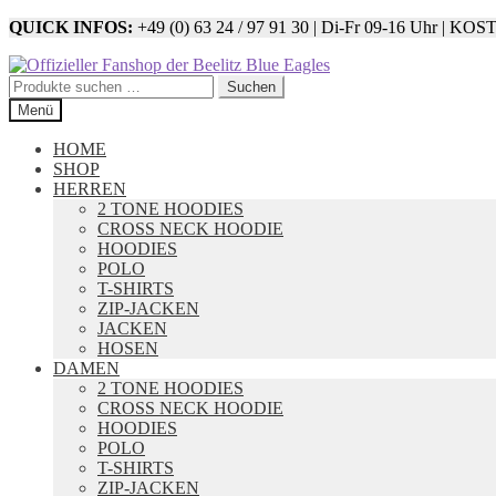
QUICK INFOS:
+49 (0) 63 24 / 97 91 30 | Di-Fr 09-16 U
Zur
Zum
Navigation
Inhalt
Suchen
Suchen
springen
springen
nach:
Menü
HOME
SHOP
HERREN
2 TONE HOODIES
CROSS NECK HOODIE
HOODIES
POLO
T-SHIRTS
ZIP-JACKEN
JACKEN
HOSEN
DAMEN
2 TONE HOODIES
CROSS NECK HOODIE
HOODIES
POLO
T-SHIRTS
ZIP-JACKEN