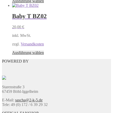
Dieses
Ausführung wählen
werden
Produkt
weist
mehrere
Baby T BZ02
Varianten
auf.
20,00
€
Die
Optionen
inkl. MwSt.
können
auf
zzgl.
Versandkosten
der
Produktseite
Dieses
Ausführung wählen
gewählt
Produkt
werden
POWERED BY
weist
mehrere
Varianten
auf.
Die
Optionen
Starenstraße 3
können
67459 Böhl-Iggelheim
auf
der
E-Mail:
sascha@2-k-5.de
Produktseite
Tele: 49 (0) 172 / 6 39 29 32
gewählt
werden