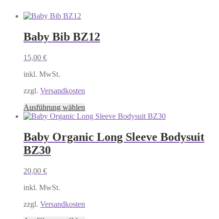
Baby Bib BZ12
15,00
€
inkl. MwSt.
zzgl.
Versandkosten
Dieses
Ausführung wählen
Produkt
weist
mehrere
Baby Organic Long Sleeve Bodysuit
Varianten
BZ30
auf.
Die
Optionen
20,00
€
können
auf
inkl. MwSt.
der
Produktseite
zzgl.
Versandkosten
gewählt