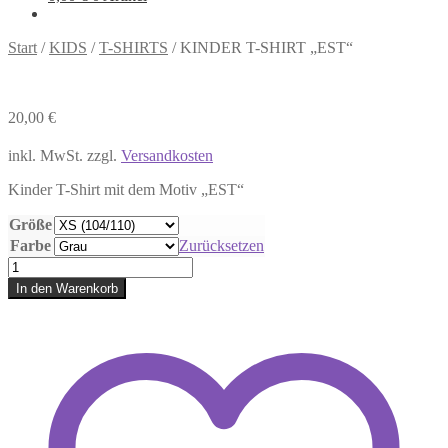
Start
/
KIDS
/
T-SHIRTS
/
KINDER T-SHIRT „EST“
20,00
€
inkl. MwSt.
zzgl.
Versandkosten
Kinder T-Shirt mit dem Motiv „EST“
Größe
Farbe
Zurücksetzen
KINDER
T-
In den Warenkorb
SHIRT
„EST“
Menge