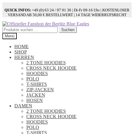
QUICK INFOS:
+49 (0) 63 24 / 97 91 30 | Di-Fr 09-16 Uhr | KOSTENLOSER
VERSAND AB 50,00 € BESTELLWERT | 14 TAGE WIDERRUFSRECHT
Zur
Zum
Navigation
Inhalt
Suchen
Suchen
springen
springen
nach:
Menü
HOME
SHOP
HERREN
2 TONE HOODIES
CROSS NECK HOODIE
HOODIES
POLO
T-SHIRTS
ZIP-JACKEN
JACKEN
HOSEN
DAMEN
2 TONE HOODIES
CROSS NECK HOODIE
HOODIES
POLO
T-SHIRTS