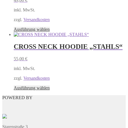
49,00
€
Die
Optionen
inkl. MwSt.
können
auf
zzgl.
Versandkosten
der
Produktseite
Dieses
Ausführung wählen
gewählt
Produkt
werden
weist
mehrere
CROSS NECK HOODIE „STAHLS“
Varianten
auf.
55,00
€
Die
Optionen
inkl. MwSt.
können
auf
zzgl.
Versandkosten
der
Produktseite
Dieses
Ausführung wählen
gewählt
Produkt
werden
POWERED BY
weist
mehrere
Varianten
auf.
Die
Optionen
Starenstraße 3