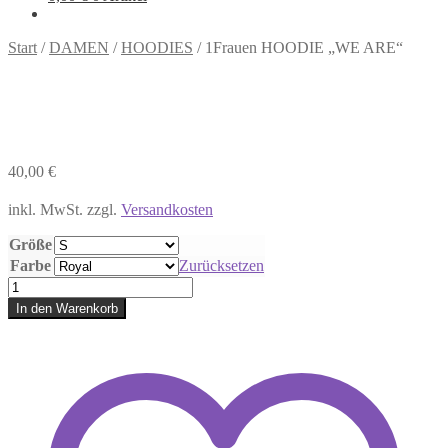
Start
/
DAMEN
/
HOODIES
/
1Frauen HOODIE „WE ARE“
40,00
€
inkl. MwSt.
zzgl.
Versandkosten
Größe
Farbe
Zurücksetzen
1Frauen
HOODIE
In den Warenkorb
„WE
ARE“
Menge