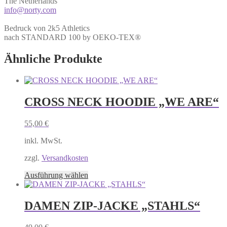
The Netherlands
info@norty.com
Bedruck von 2k5 Athletics
nach STANDARD 100 by OEKO-TEX®
Ähnliche Produkte
CROSS NECK HOODIE „WE ARE“
55,00
€
inkl. MwSt.
zzgl.
Versandkosten
Dieses
Ausführung wählen
Produkt
weist
mehrere
DAMEN ZIP-JACKE „STAHLS“
Varianten
auf.