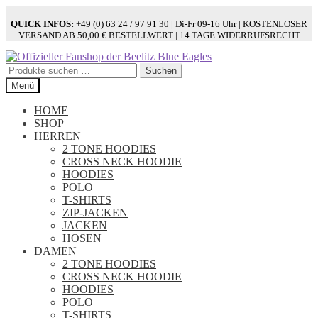
QUICK INFOS:
+49 (0) 63 24 / 97 91 30 | Di-Fr 09-16 Uhr | KOSTENLOSER
VERSAND AB 50,00 € BESTELLWERT | 14 TAGE WIDERRUFSRECHT
Zur
Zum
Navigation
Inhalt
Suchen
Suchen
springen
springen
nach:
Menü
HOME
SHOP
HERREN
2 TONE HOODIES
CROSS NECK HOODIE
HOODIES
POLO
T-SHIRTS
ZIP-JACKEN
JACKEN
HOSEN
DAMEN
2 TONE HOODIES
CROSS NECK HOODIE
HOODIES
POLO
T-SHIRTS