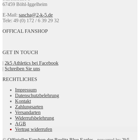
können
67459 Böhl-Iggelheim
auf
der
E-Mail:
sascha@2-k-5.de
Produktseite
Tele: 49 (0) 172 / 6 39 29 32
gewählt
werden
OFFICAL FANSHOP
GET IN TOUCH
|
2k5 Athletics bei Facebook
|
Schreiben Sie uns
RECHTLICHES
Impressum
Datenschutzbelehrung
Kontakt
Zahlungsarten
Versandarten
Widerrufsbelehrung
AGB
Vertrag widerrufen
©
Offizieller Fanshop der Beelitz Blue Eagles
- powered by
2k5